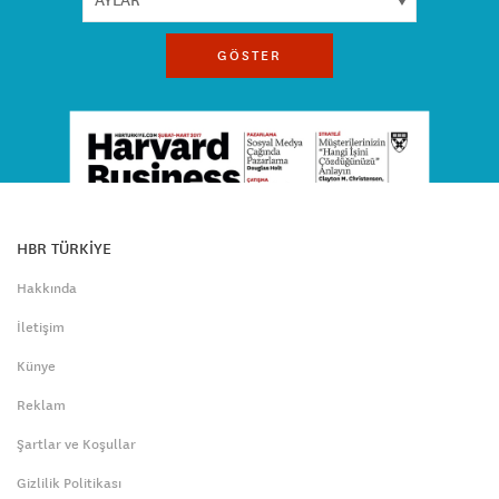
GÖSTER
HBR TÜRKİYE
Hakkında
İletişim
Künye
Reklam
Şartlar ve Koşullar
Gizlilik Politikası