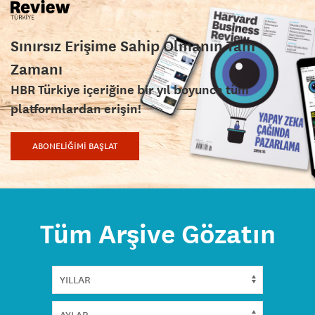
Sınırsız Erişime Sahip Olmanın Tam
Zamanı
HBR Türkiye içeriğine bir yıl boyunca tüm
platformlardan erişin!
ABONELİĞİMİ BAŞLAT
Tüm Arşive Gözatın