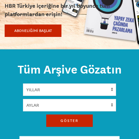
HBR Türkiye içeriğine bir yıl boyunca tüm
platformlardan erişin!
ABONELİĞİMİ BAŞLAT
Tüm Arşive Gözatın
GÖSTER