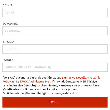
ADINIZ
SOYADINIZ
E-POSTA
PAROLA
“ÜYE OL” butonuna basarak üyeliğinize ait
Şartlar ve Koşulları
,
Gizlilik
Politikası
ile
KVKK Aydınlatma Metni
’ni okuduğunuzu ve HBR Türkiye
tarafından size özel oluşturulan hizmet, kampanya ve promosyonlara
yönelik elektronik posta almayı kabul etmiş sayılırsınız.
E-bülten aboneliğinden dilediğiniz zaman çıkabilirsiniz.
ÜYE OL