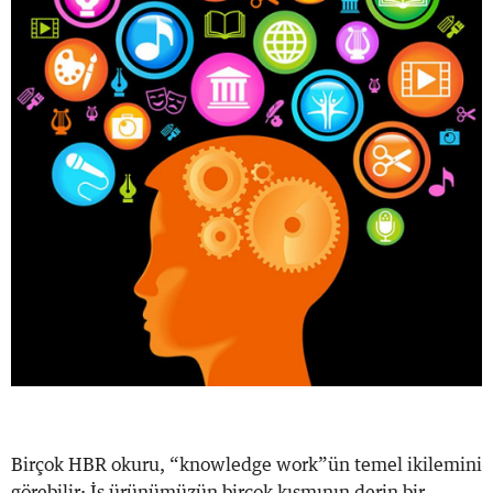
Birçok HBR okuru, “knowledge work”ün temel ikilemini