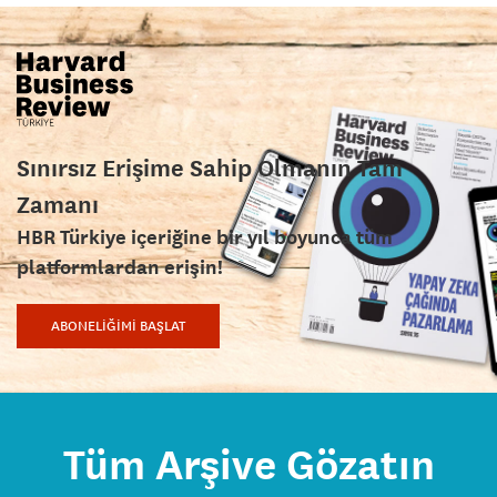
Sınırsız Erişime Sahip Olmanın Tam
Zamanı
HBR Türkiye içeriğine bir yıl boyunca tüm
platformlardan erişin!
ABONELİĞİMİ BAŞLAT
Tüm Arşive Gözatın