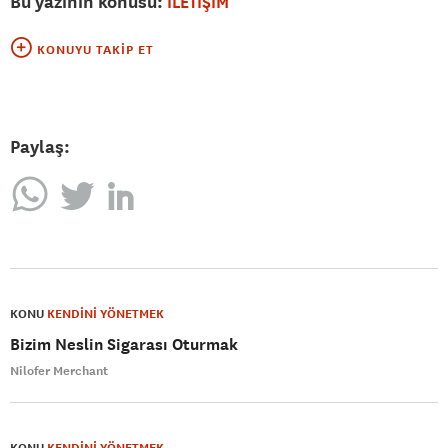
Bu yazının konusu:
İLETİŞİM
KONUYU TAKIP ET
Paylaş:
KONU
KENDİNİ YÖNETMEK
Bizim Neslin Sigarası Oturmak
Nilofer Merchant
KONU
KENDİNİ YÖNETMEK