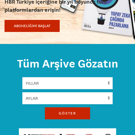
HBR Türkiye içeriğine bir yıl boyunca tüm
platformlardan erişin!
ABONELİĞİMİ BAŞLAT
Tüm Arşive Gözatın
GÖSTER