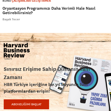
KONU
ÇALIŞANLARI GELİŞTİRMEK
Oryantasyon Programınızı Daha Verimli Hale Nasıl
Getirebilirsiniz?
Başak Tecer
Sınırsız Erişime Sahip Olmanın Tam
Zamanı
HBR Türkiye içeriğine bir yıl boyunca tüm
platformlardan erişin!
ABONELİĞİMİ BAŞLAT