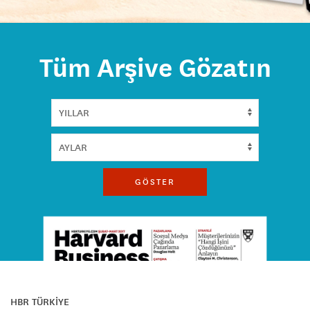
Tüm Arşive Gözatın
GÖSTER
HBR TÜRKİYE