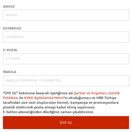
ADINIZ
SOYADINIZ
E-POSTA
PAROLA
“ÜYE OL” butonuna basarak üyeliğinize ait
Şartlar ve Koşulları
,
Gizlilik
Politikası
ile
KVKK Aydınlatma Metni
’ni okuduğunuzu ve HBR Türkiye
tarafından size özel oluşturulan hizmet, kampanya ve promosyonlara
yönelik elektronik posta almayı kabul etmiş sayılırsınız.
E-bülten aboneliğinden dilediğiniz zaman çıkabilirsiniz.
ÜYE OL