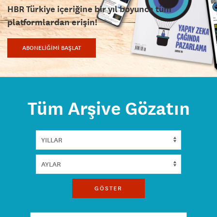
HBR Türkiye içeriğine bir yıl boyunca tüm
platformlardan erişin!
ABONELİĞİMİ BAŞLAT
Tüm Arşive Gözatın
GÖSTER