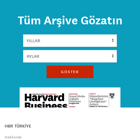
Tüm Arşive Gözatın
GÖSTER
HBR TÜRKİYE
Hakkında