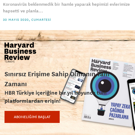
Koronavirüs beklenmedik bir hamle yaparak hepimizi evlerimize
hapsetti ve planla...
30 MAYIS 2020, CUMARTESI
Sınırsız Erişime Sahip Olmanın Tam
Zamanı
HBR Türkiye içeriğine bir yıl boyunca tüm
platformlardan erişin!
ABONELİĞİMİ BAŞLAT