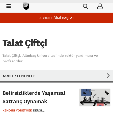
ABONELİĞİMİ BAŞLAT
Talat Çiftçi
Talat Çiftçi, Altınbaş Üniversitesi’nde rektör yardımcısı ve
profesördür.
SON EKLENENLER
Belirsizliklerde Yaşamsal
Satranç Oynamak
KENDİNİ YÖNETMEK
DERGI