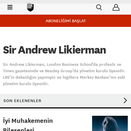
ABONELİĞİMİ BAŞLAT
Sir Andrew Likierman
Sir Andrew Likierman, London Business School’da profesör ve
Times gazetesinde ve Beazley Group’da yönetim kurulu üyesidir.
LBS’in dekanlığını yapmıştır ve İngiltere Merkez Bankası’nın eski
yönetim kurulu üyesidir.
SON EKLENENLER
İyi Muhakemenin
Bileşenleri