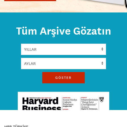
Tüm Arşive Gözatın
GÖSTER
HBR TÜRKİYE