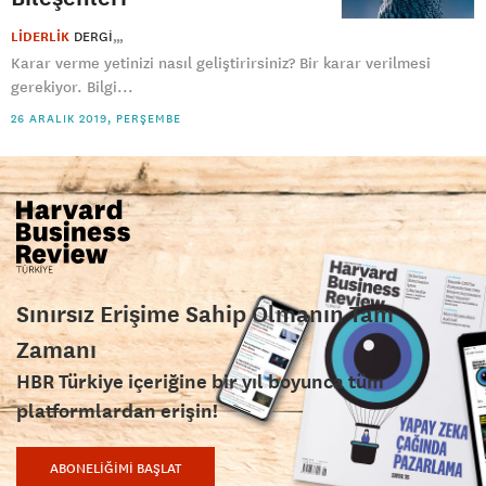
LİDERLİK
DERGI
Karar verme yetinizi nasıl geliştirirsiniz? Bir karar verilmesi
gerekiyor. Bilgi...
26 ARALIK 2019, PERŞEMBE
Sınırsız Erişime Sahip Olmanın Tam
Zamanı
HBR Türkiye içeriğine bir yıl boyunca tüm
platformlardan erişin!
ABONELİĞİMİ BAŞLAT