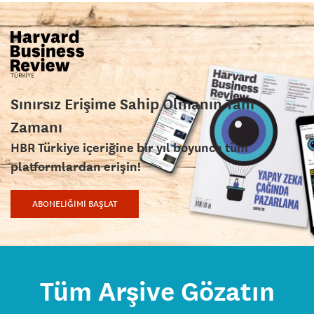
Sınırsız Erişime Sahip Olmanın Tam
Zamanı
HBR Türkiye içeriğine bir yıl boyunca tüm
platformlardan erişin!
ABONELİĞİMİ BAŞLAT
Tüm Arşive Gözatın