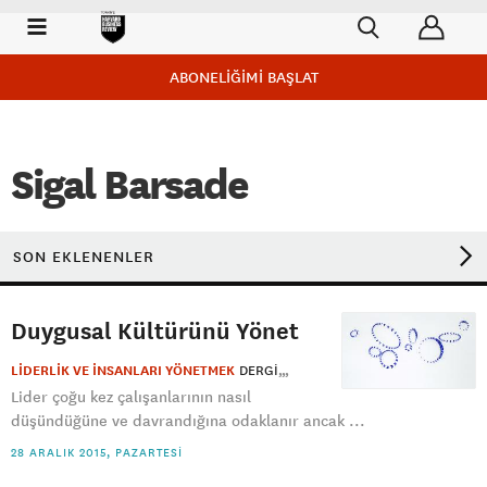
ABONELİĞİMİ BAŞLAT
Sigal Barsade
SON EKLENENLER
Duygusal Kültürünü Yönet
LİDERLİK VE İNSANLARI YÖNETMEK
DERGI
Lider çoğu kez çalışanlarının nasıl
düşündüğüne ve davrandığına odaklanır ancak ...
28 ARALIK 2015, PAZARTESI