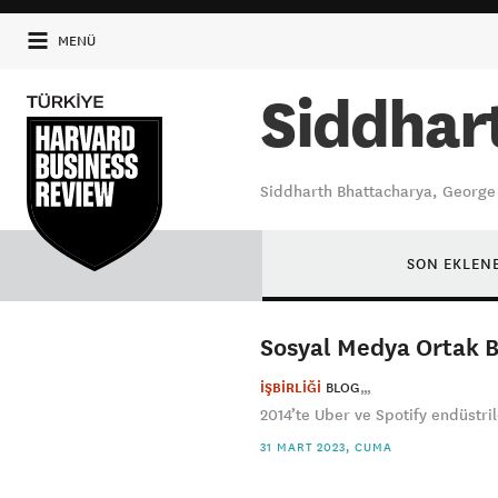
MENÜ
Siddhar
Siddharth Bhattacharya, George 
SON EKLEN
Sosyal Medya Ortak B
İŞBİRLİĞİ
BLOG
2014’te Uber ve Spotify endüstriler
31 MART 2023, CUMA