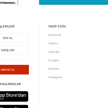
İŞLEMLERİ
TAKİP EDİN
Facebook
ÜYE OL
Twitter
GIRIŞ YAP
LinkedIn
Google+
Youtube
ABONE OL
Instagram
UYGULAMALAR