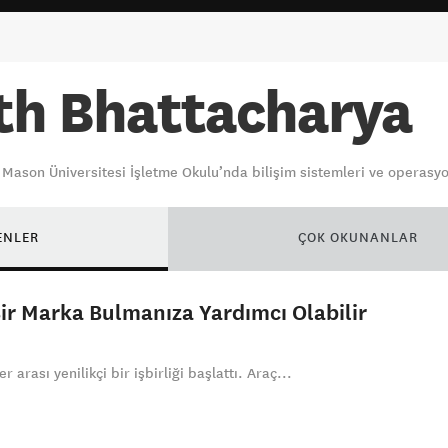
th Bhattacharya
Mason Üniversitesi İşletme Okulu’nda bilişim sistemleri ve operasyo
ENLER
ÇOK OKUNANLAR
ir Marka Bulmanıza Yardımcı Olabilir
 arası yenilikçi bir işbirliği başlattı. Araç...