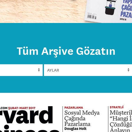
Tüm Arşive Gözatın