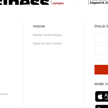
YARDIM
ÜYELİK 
Destek Talebi Oluştur
Sıkça Sorulan Sorular
MOBİL 
unması