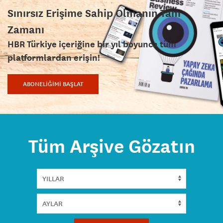
Sınırsız Erişime Sahip Olmanın Tam
Zamanı
HBR Türkiye içeriğine bir yıl boyunca tüm
platformlardan erişin!
ABONELİĞİMİ BAŞLAT
Tüm Arşive Gözatın