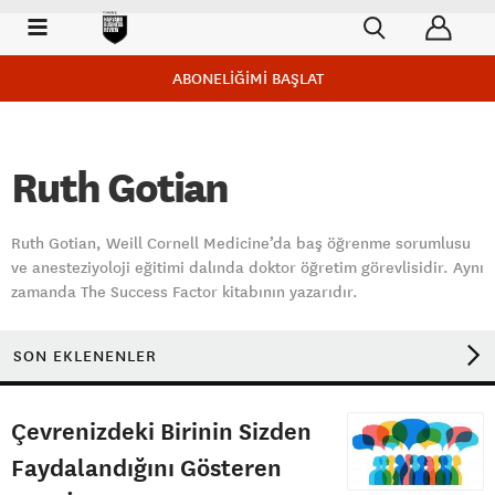
ABONELİĞİMİ BAŞLAT
Ruth Gotian
Ruth Gotian, Weill Cornell Medicine’da baş öğrenme sorumlusu
ve anesteziyoloji eğitimi dalında doktor öğretim görevlisidir. Aynı
zamanda The Success Factor kitabının yazarıdır.
SON EKLENENLER
Çevrenizdeki Birinin Sizden
Faydalandığını Gösteren