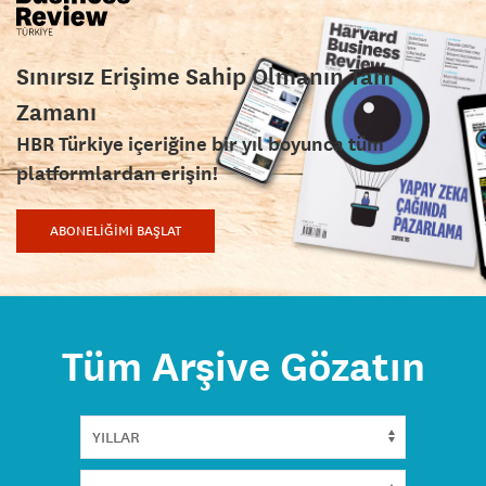
Sınırsız Erişime Sahip Olmanın Tam
Zamanı
HBR Türkiye içeriğine bir yıl boyunca tüm
platformlardan erişin!
ABONELİĞİMİ BAŞLAT
Tüm Arşive Gözatın