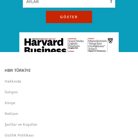
GÖSTER
HBR TÜRKİYE
Hakkında
İletişim
Künye
Reklam
Şartlar ve Koşullar
Gizlilik Politikası