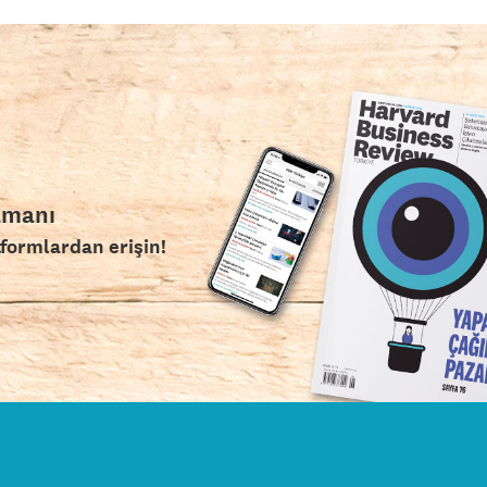
amanı
tformlardan erişin!