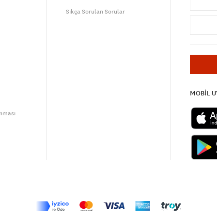
Sıkça Sorulan Sorular
MOBİL 
unması