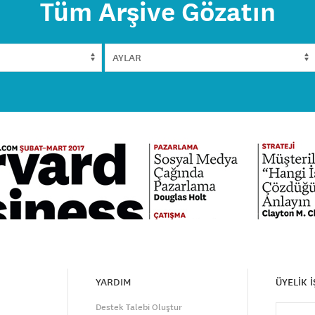
Tüm Arşive Gözatın
YARDIM
ÜYELİK 
Destek Talebi Oluştur