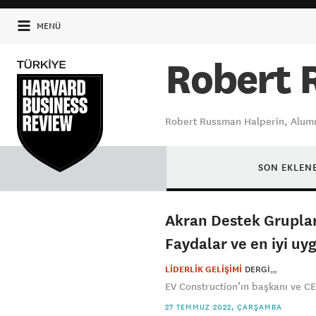
MENÜ
Robert 
Robert Russman Halperin, Alumn
SON EKLEN
Akran Destek Gruplar
Faydalar ve en iyi u
LİDERLİK GELİŞİMİ
DERGI
EV Construction’ın başkanı ve CE
27 TEMMUZ 2022, ÇARŞAMBA