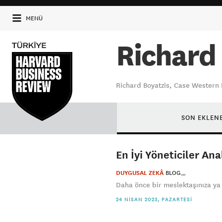
MENÜ
Richard
Richard Boyatzis, Case Western
SON EKLEN
En İyi Yöneticiler An
DUYGUSAL ZEKÂ
BLOG
Daha önce bir meslektaşınıza ya 
24 NISAN 2023, PAZARTESI