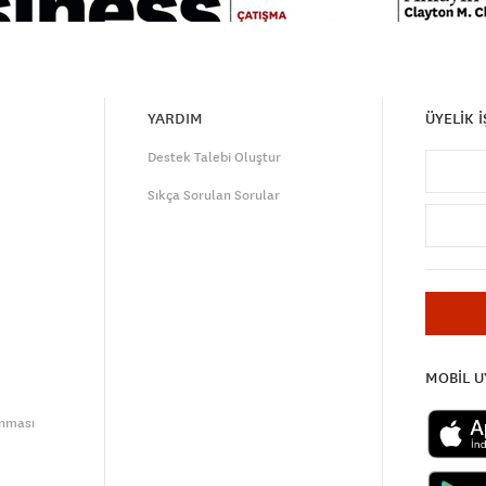
YARDIM
ÜYELİK 
Destek Talebi Oluştur
Sıkça Sorulan Sorular
MOBİL 
unması