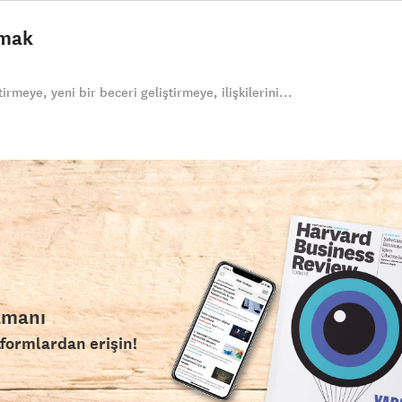
pmak
meye, yeni bir beceri geliştirmeye, ilişkilerini...
amanı
tformlardan erişin!