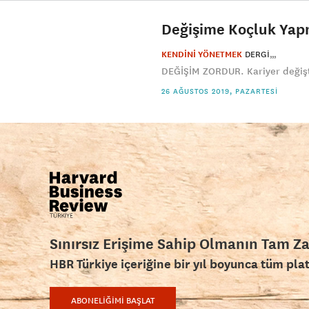
Değişime Koçluk Ya
KENDİNİ YÖNETMEK
DERGI
DEĞİŞİM ZORDUR. Kariyer değiştir
26 AĞUSTOS 2019, PAZARTESI
Sınırsız Erişime Sahip Olmanın Tam Z
HBR Türkiye içeriğine bir yıl boyunca tüm pla
ABONELİĞİMİ BAŞLAT