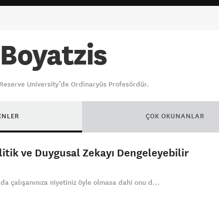
 Boyatzis
 Reserve University’de Ordinaryüs Profesördür.
ENLER
ÇOK OKUNANLAR
alitik ve Duygusal Zekayı Dengeleyebilir
da çalışanınıza niyetiniz öyle olmasa dahi onu d...