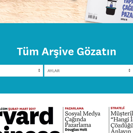
Tüm Arşive Gözatın