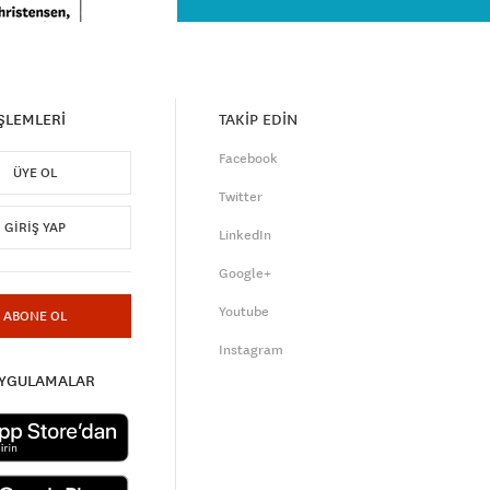
İŞLEMLERİ
TAKİP EDİN
Facebook
ÜYE OL
Twitter
GIRIŞ YAP
LinkedIn
Google+
Youtube
ABONE OL
Instagram
UYGULAMALAR