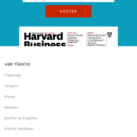
GÖSTER
HBR TÜRKİYE
Hakkında
İletişim
Künye
Reklam
Şartlar ve Koşullar
Gizlilik Politikası