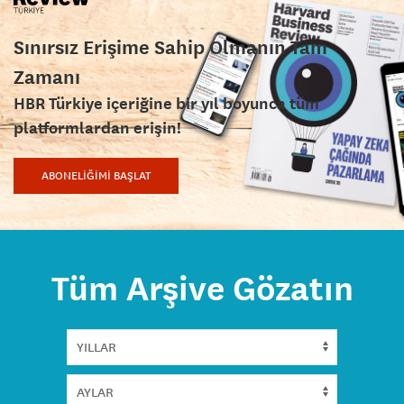
Sınırsız Erişime Sahip Olmanın Tam
Zamanı
HBR Türkiye içeriğine bir yıl boyunca tüm
platformlardan erişin!
ABONELİĞİMİ BAŞLAT
Tüm Arşive Gözatın