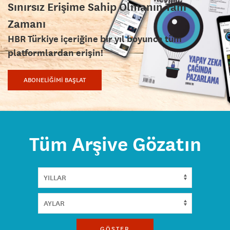
Sınırsız Erişime Sahip Olmanın Tam
Zamanı
HBR Türkiye içeriğine bir yıl boyunca tüm
platformlardan erişin!
ABONELİĞİMİ BAŞLAT
Tüm Arşive Gözatın
GÖSTER