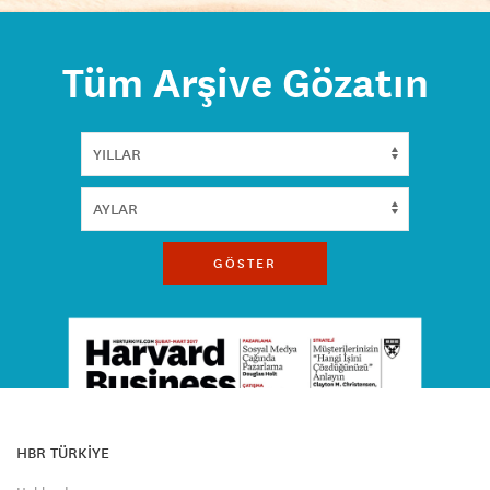
Tüm Arşive Gözatın
GÖSTER
HBR TÜRKİYE