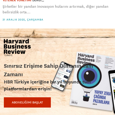
YETENEK YÖNETİMİ
DERGI
Şirketler bir yandan inovasyon hızlarını artırmak, diğer yandan
belirsizlik orta...
31 ARALIK 2025, ÇARŞAMBA
Sınırsız Erişime Sahip Olmanın Tam
Zamanı
HBR Türkiye içeriğine bir yıl boyunca tüm
platformlardan erişin!
ABONELİĞİMİ BAŞLAT