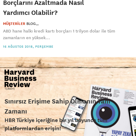
Borçlarını Azaltmada Nasıl
Yardımcı Olabilir?
MÜŞTERİLER
BLOG
ABD hane halkı kredi kartı borçları 1 trilyon dolar ile tüm
zamanların en yüksek...
16 AĞUSTOS 2018, PERŞEMBE
Sınırsız Erişime Sahip Olmanın Tam
Zamanı
HBR Türkiye içeriğine bir yıl boyunca tüm
platformlardan erişin!