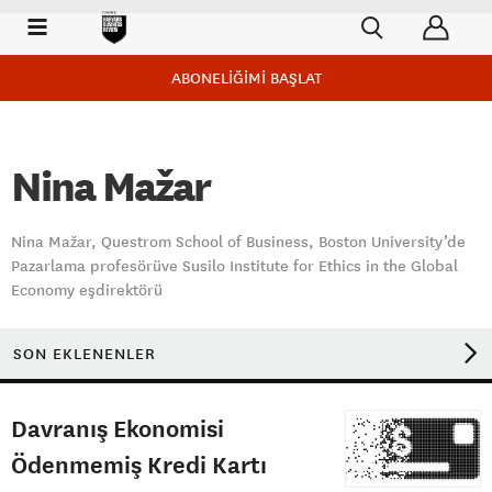
ABONELİĞİMİ BAŞLAT
Nina Mažar
Nina Mažar, Questrom School of Business, Boston University’de
Pazarlama profesörüve Susilo Institute for Ethics in the Global
Economy eşdirektörü
SON EKLENENLER
Davranış Ekonomisi
Ödenmemiş Kredi Kartı