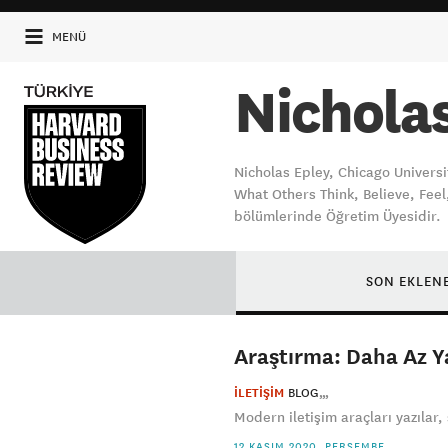
MENÜ
Nichola
Nicholas Epley, Chicago Univers
What Others Think, Believe, Feel
bölümlerinde Öğretim Üyesidir.
SON EKLEN
Araştırma: Daha Az 
İLETİŞİM
BLOG
Modern iletişim araçları yazılar, 
12 KASIM 2020, PERŞEMBE