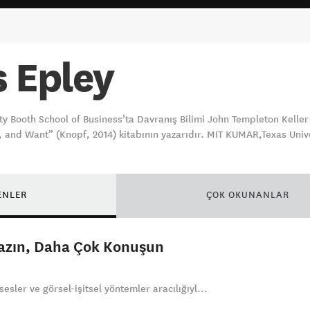
s Epley
ity Booth School of Business’ta Davranış Bilimi John Templeton Kel
, and Want” (Knopf, 2014) kitabının yazarıdır. MIT KUMAR,Texas Unive
ENLER
ÇOK OKUNANLAR
Yazın, Daha Çok Konuşun
sesler ve görsel-işitsel yöntemler aracılığıyl...