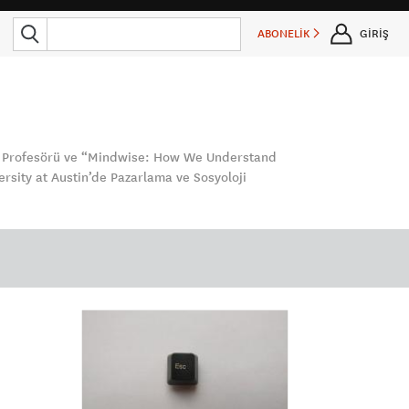
ABONELİK
GİRİŞ
ler Profesörü ve “Mindwise: How We Understand
rsity at Austin’de Pazarlama ve Sosyoloji