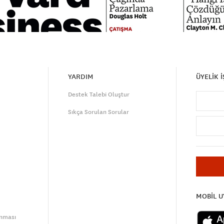
YARDIM
ÜYELİK 
Destek Talebi Oluştur
Sıkça Sorulan Sorular
MOBİL 
unması