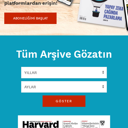
platformlardan erişin!
ABONELİĞİMİ BAŞLAT
Tüm Arşive Gözatın
GÖSTER