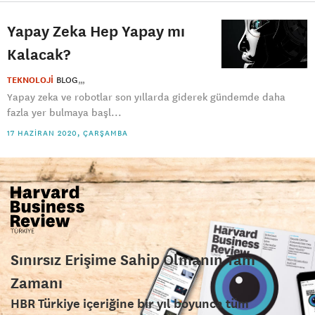
Yapay Zeka Hep Yapay mı
Kalacak?
TEKNOLOJİ
BLOG
Yapay zeka ve robotlar son yıllarda giderek gündemde daha
fazla yer bulmaya başl...
17 HAZIRAN 2020, ÇARŞAMBA
Sınırsız Erişime Sahip Olmanın Tam
Zamanı
HBR Türkiye içeriğine bir yıl boyunca tüm