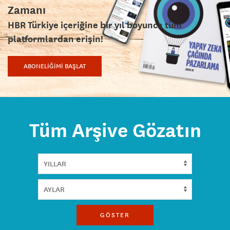
Zamanı
HBR Türkiye içeriğine bir yıl boyunca tüm
platformlardan erişin!
ABONELİĞİMİ BAŞLAT
Tüm Arşive Gözatın
GÖSTER