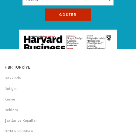
GÖSTER
HBR TÜRKİYE
Hakkında
İletişim
Künye
Reklam
Şartlar ve Koşullar
Gizlilik Politikası