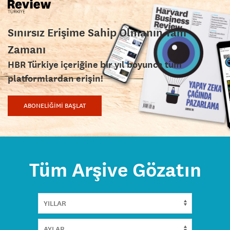
Sınırsız Erişime Sahip Olmanın Tam
Zamanı
HBR Türkiye içeriğine bir yıl boyunca tüm
platformlardan erişin!
ABONELİĞİMİ BAŞLAT
Tüm Arşive Gözatın