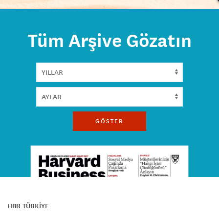
Tüm Arşive Gözatın
GÖSTER
HBR TÜRKİYE