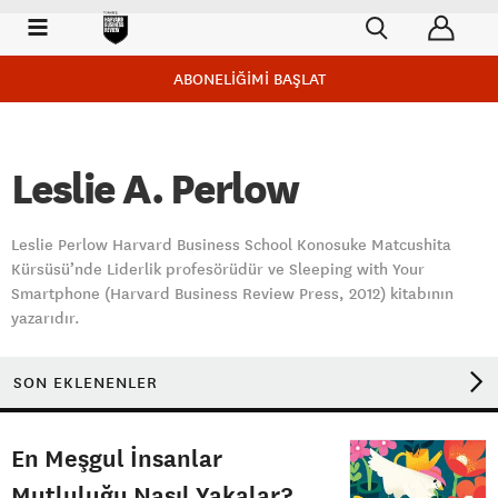
ABONELİĞİMİ BAŞLAT
Leslie A. Perlow
Leslie Perlow Harvard Business School Konosuke Matcushita
Kürsüsü’nde Liderlik profesörüdür ve Sleeping with Your
Smartphone (Harvard Business Review Press, 2012) kitabının
yazarıdır.
SON EKLENENLER
En Meşgul İnsanlar
Mutluluğu Nasıl Yakalar?