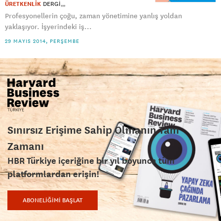
ÜRETKENLİK
DERGI
Profesyonellerin çoğu, zaman yönetimine yanlış yoldan
yaklaşıyor. İşyerindeki iş...
29 MAYIS 2014, PERŞEMBE
Sınırsız Erişime Sahip Olmanın Tam
Zamanı
HBR Türkiye içeriğine bir yıl boyunca tüm
platformlardan erişin!
ABONELİĞİMİ BAŞLAT