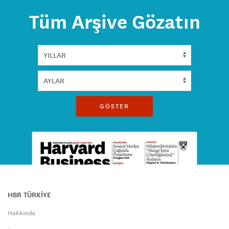
Tüm Arşive Gözatın
GÖSTER
HBR TÜRKİYE
Hakkında