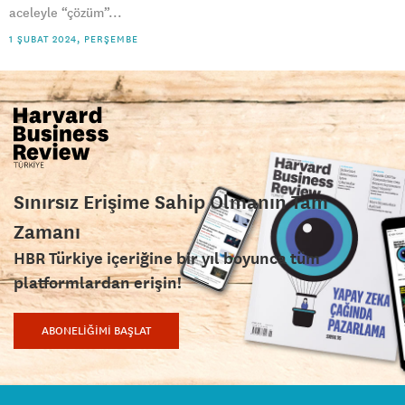
aceleyle “çözüm”...
1 ŞUBAT 2024, PERŞEMBE
Sınırsız Erişime Sahip Olmanın Tam
Zamanı
HBR Türkiye içeriğine bir yıl boyunca tüm
platformlardan erişin!
ABONELİĞİMİ BAŞLAT