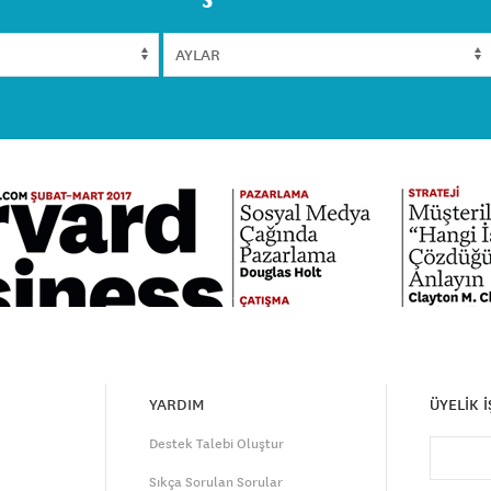
YARDIM
ÜYELİK 
Destek Talebi Oluştur
Sıkça Sorulan Sorular