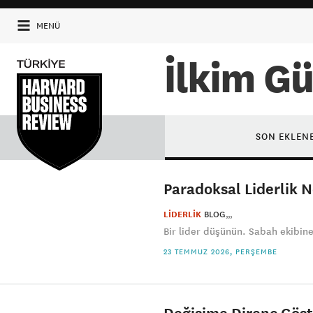
MENÜ
İlkim Gü
SON EKLEN
Paradoksal Liderlik 
LİDERLİK
BLOG
Bir lider düşünün. Sabah ekibine
23 TEMMUZ 2026, PERŞEMBE
Değişime Direnç Göste