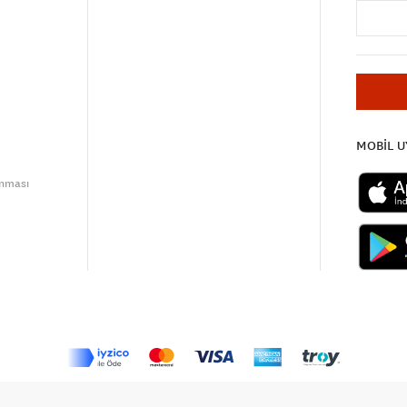
MOBİL 
unması