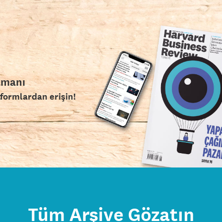
amanı
tformlardan erişin!
Tüm Arşive Gözatın