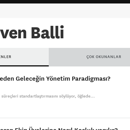
ven Balli
ENLER
ÇOK OKUNANLAR
Neden Geleceğin Yönetim Paradigması?
 süreçleri standartlaştırmasını söylüyor, öğlede...
ren Ekip Üyelerine Nasıl Koçluk yapılır?