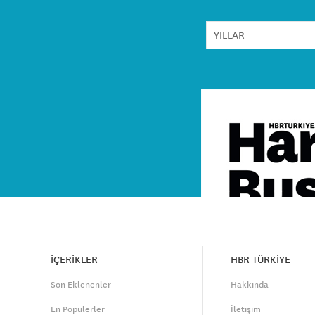
İÇERİKLER
HBR TÜRKİYE
Son Eklenenler
Hakkında
En Popülerler
İletişim