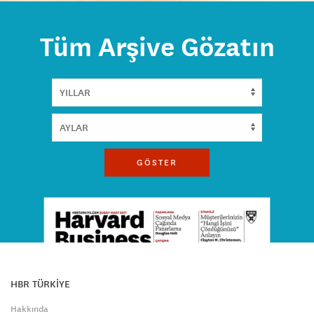
Tüm Arşive Gözatın
GÖSTER
HBR TÜRKİYE
Hakkında