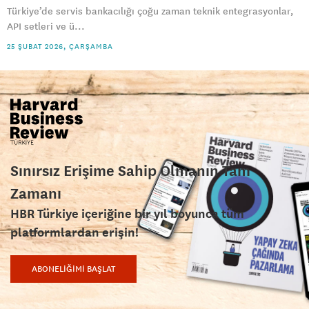
Türkiye’de servis bankacılığı çoğu zaman teknik entegrasyonlar,
API setleri ve ü...
25 ŞUBAT 2026, ÇARŞAMBA
Sınırsız Erişime Sahip Olmanın Tam
Zamanı
HBR Türkiye içeriğine bir yıl boyunca tüm
platformlardan erişin!
ABONELİĞİMİ BAŞLAT