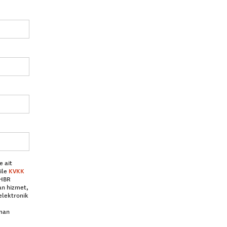
e ait
ile
KVKK
 HBR
an hizmet,
elektronik
aman