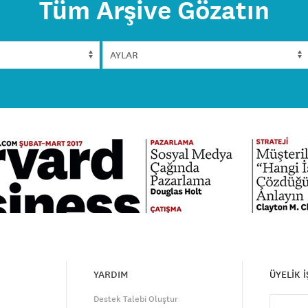
Tüm Arşive Gözatın
YARDIM
ÜYELİK 
Destek Talebi Oluştur