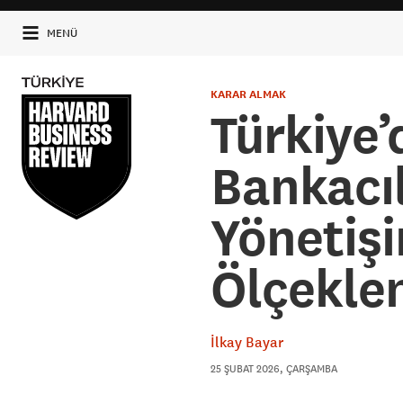
MENÜ
KARAR ALMAK
Türkiye’
Bankacıl
Yönetiş
Ölçeklen
İlkay Bayar
25 ŞUBAT 2026, ÇARŞAMBA