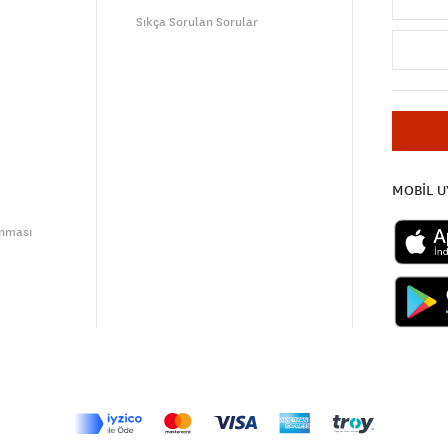
Sıkça Sorulan Sorular
MOBİL 
unması