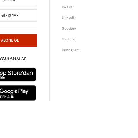
ÜYE OL
Twitter
GIRIŞ YAP
LinkedIn
Google+
Youtube
ABONE OL
Instagram
UYGULAMALAR