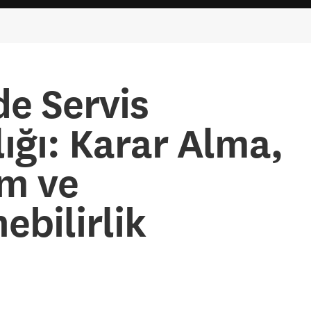
de Servis
ığı: Karar Alma,
im ve
ebilirlik