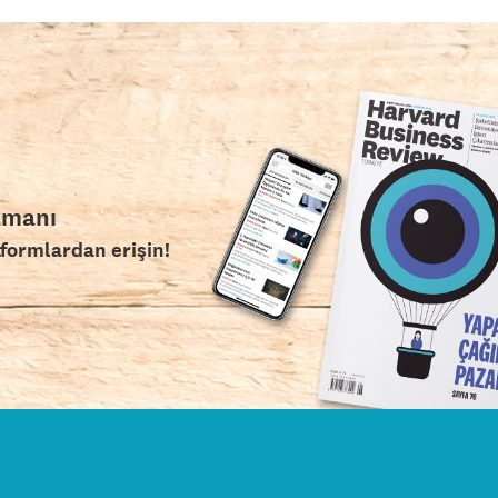
amanı
tformlardan erişin!