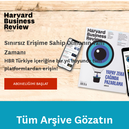
Sınırsız Erişime Sahip Olmanın Tam
Zamanı
HBR Türkiye içeriğine bir yıl boyunca tüm
platformlardan erişin!
ABONELİĞİMİ BAŞLAT
Tüm Arşive Gözatın