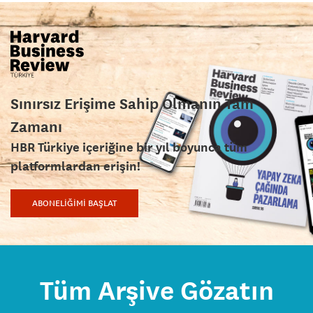
Sınırsız Erişime Sahip Olmanın Tam
Zamanı
HBR Türkiye içeriğine bir yıl boyunca tüm
platformlardan erişin!
ABONELİĞİMİ BAŞLAT
Tüm Arşive Gözatın