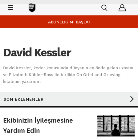
ABONELİĞİMİ BAŞLAT
David Kessler
David Kessler, keder konusunda dünyanın en önde gelen uzmanı
ve Elizabeth Kübler-Ross ile birlikte On Grief and Grieving
kitabının yazarıdır.
SON EKLENENLER
Ekibinizin İyileşmesine
Yardım Edin