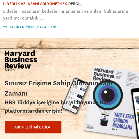
LİDERLİK VE İNSANLARI YÖNETMEK
DERGI
Liderler insanların kederlerini anlamalı ve anlam bulmalarına
yardımcı olmalıdır...
29 HAZIRAN 2020, PAZARTESI
Sınırsız Erişime Sahip Olmanın Tam
Zamanı
HBR Türkiye içeriğine bir yıl boyunca tüm
platformlardan erişin!
ABONELİĞİMİ BAŞLAT