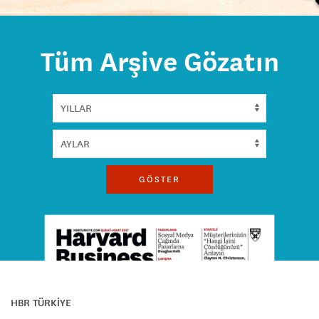
Tüm Arşive Gözatın
GÖSTER
HBR TÜRKİYE