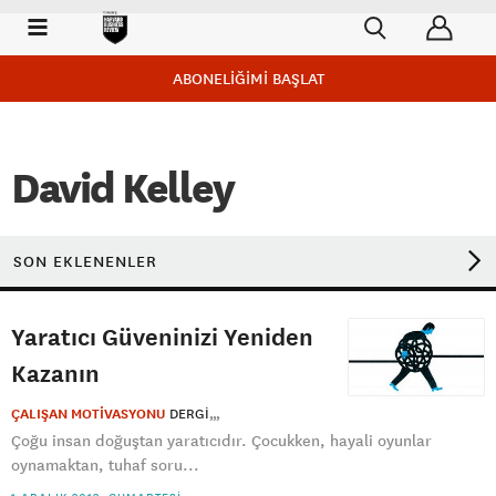
ABONELİĞİMİ BAŞLAT
David Kelley
SON EKLENENLER
Yaratıcı Güveninizi Yeniden
Kazanın
ÇALIŞAN MOTİVASYONU
DERGI
Çoğu insan doğuştan yaratıcıdır. Çocukken, hayali oyunlar
oynamaktan, tuhaf soru...