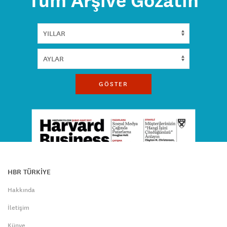
Tüm Arşive Gözatın
GÖSTER
HBR TÜRKİYE
Hakkında
İletişim
Künye