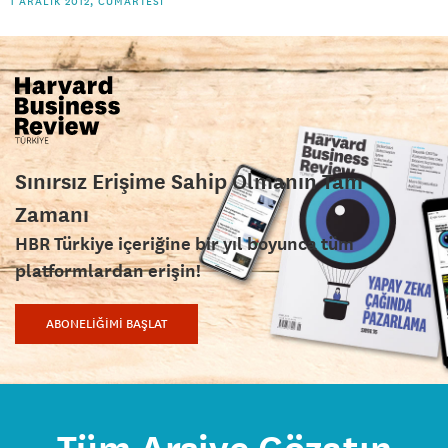
1 ARALIK 2012, CUMARTESI
Sınırsız Erişime Sahip Olmanın Tam
Zamanı
HBR Türkiye içeriğine bir yıl boyunca tüm
platformlardan erişin!
ABONELİĞİMİ BAŞLAT