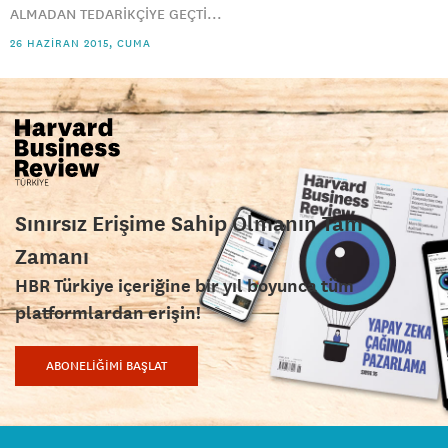
ALMADAN TEDARİKÇİYE GEÇTİ...
26 HAZIRAN 2015, CUMA
Sınırsız Erişime Sahip Olmanın Tam
Zamanı
HBR Türkiye içeriğine bir yıl boyunca tüm
platformlardan erişin!
ABONELİĞİMİ BAŞLAT