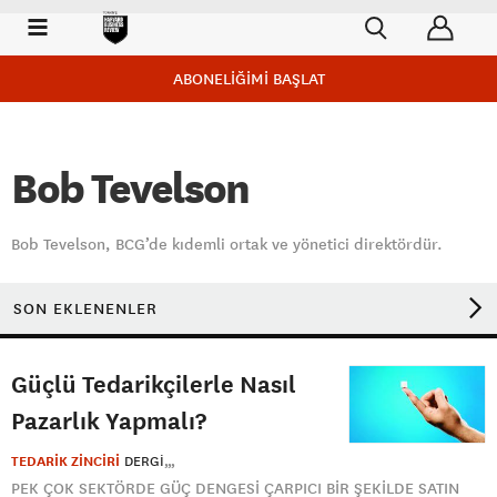
ABONELİĞİMİ BAŞLAT
Bob Tevelson
Bob Tevelson, BCG’de kıdemli ortak ve yönetici direktördür.
SON EKLENENLER
Güçlü Tedarikçilerle Nasıl
Pazarlık Yapmalı?
TEDARİK ZİNCİRİ
DERGI
PEK ÇOK SEKTÖRDE GÜÇ DENGESİ ÇARPICI BİR ŞEKİLDE SATIN