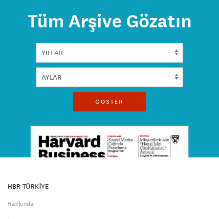
Tüm Arşive Gözatın
GÖSTER
HBR TÜRKİYE
Hakkında