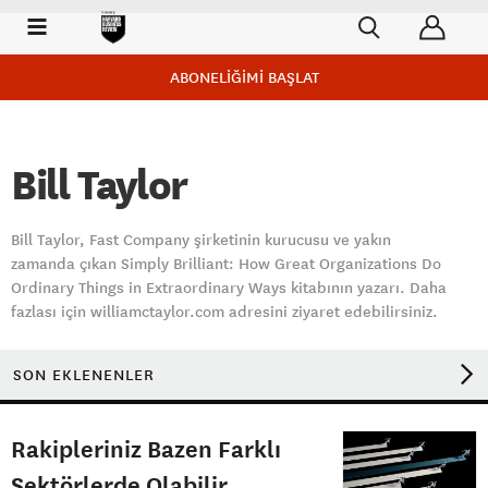
ABONELİĞİMİ BAŞLAT
Bill Taylor
Bill Taylor, Fast Company şirketinin kurucusu ve yakın
zamanda çıkan Simply Brilliant: How Great Organizations Do
Ordinary Things in Extraordinary Ways kitabının yazarı. Daha
fazlası için williamctaylor.com adresini ziyaret edebilirsiniz.
SON EKLENENLER
Rakipleriniz Bazen Farklı
Sektörlerde Olabilir