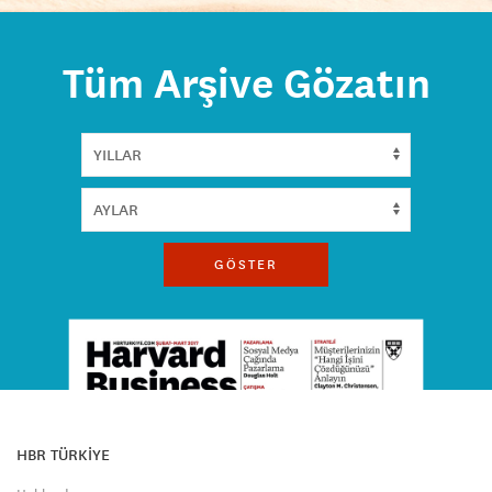
Tüm Arşive Gözatın
GÖSTER
HBR TÜRKİYE