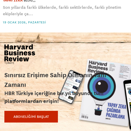
YAPAY ZEKÂ
BLOG
Son yıllarda farklı ülkelerde, farklı sektörlerde, farklı yönetim
ekipleriyle ça...
19 OCAK 2026, PAZARTESI
Sınırsız Erişime Sahip Olmanın Tam
Zamanı
HBR Türkiye içeriğine bir yıl boyunca tüm
platformlardan erişin!
ABONELİĞİMİ BAŞLAT