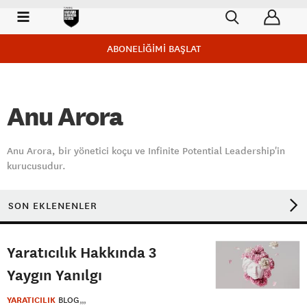
ABONELİĞİMİ BAŞLAT
Anu Arora
Anu Arora, bir yönetici koçu ve Infinite Potential Leadership'in
kurucusudur.
SON EKLENENLER
Yaratıcılık Hakkında 3
Yaygın Yanılgı
YARATICILIK
BLOG