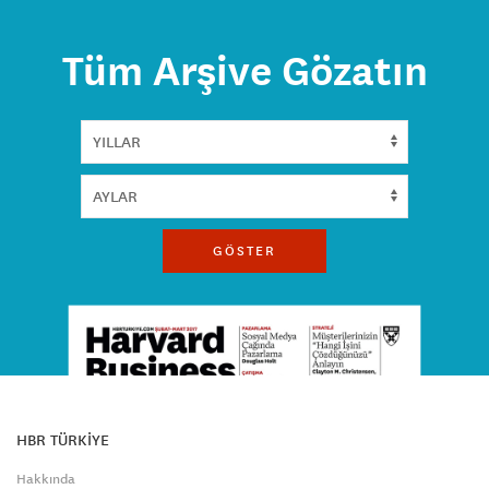
Tüm Arşive Gözatın
GÖSTER
HBR TÜRKİYE
Hakkında