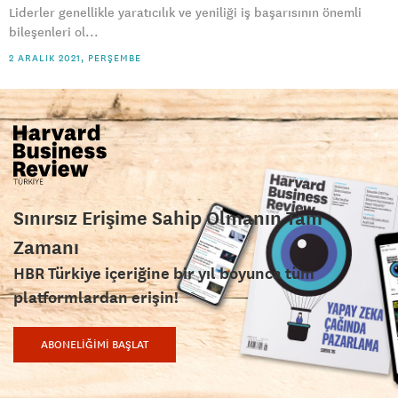
Liderler genellikle yaratıcılık ve yeniliği iş başarısının önemli
bileşenleri ol...
2 ARALIK 2021, PERŞEMBE
Sınırsız Erişime Sahip Olmanın Tam
Zamanı
HBR Türkiye içeriğine bir yıl boyunca tüm
platformlardan erişin!
ABONELİĞİMİ BAŞLAT