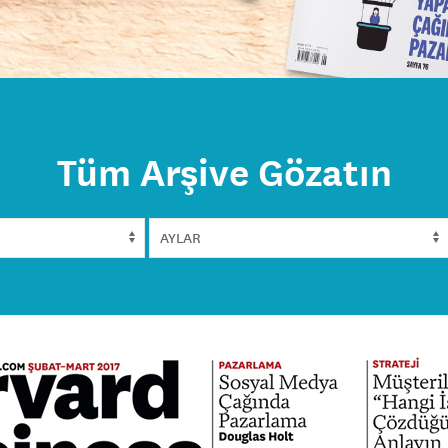
Tüm Arşive Gözatın