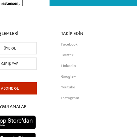
İŞLEMLERİ
TAKİP EDİN
Facebook
ÜYE OL
Twitter
GIRIŞ YAP
LinkedIn
Google+
Youtube
ABONE OL
Instagram
UYGULAMALAR