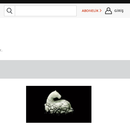
ABONELİK
GİRİŞ
r.