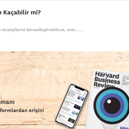
 Kaçabilir mi?
e stratejilerini küreselleştirebilirse, evet…...
amanı
tformlardan erişin!