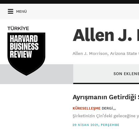
MENÜ
Allen J.
Allen J. Morrison, Arizona Stat
SON EKLEN
Ayrışmanın Getirdiği 
KÜRESELLEŞME
DERGI
Şirketinizin Çin’deki geleceğine y
29 NISAN 2021, PERŞEMBE