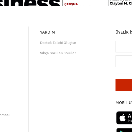
YARDIM
ÜYELİK 
Destek Talebi Oluştur
Sıkça Sorulan Sorular
MOBİL 
unması