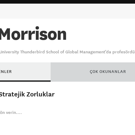
 Morrison
e University Thunderbird School of Global Management’da profesördü
ENLER
ÇOK OKUNANLAR
Stratejik Zorluklar
ön verin....