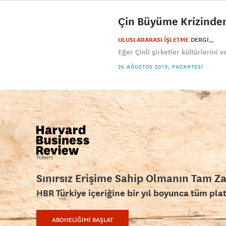
Çin Büyüme Krizinden
ULUSLARARASI İŞLETME
DERGI
Eğer Çinli şirketler kültürlerini v
26 AĞUSTOS 2019, PAZARTESI
Sınırsız Erişime Sahip Olmanın Tam Z
HBR Türkiye içeriğine bir yıl boyunca tüm pla
ABONELİĞİMİ BAŞLAT