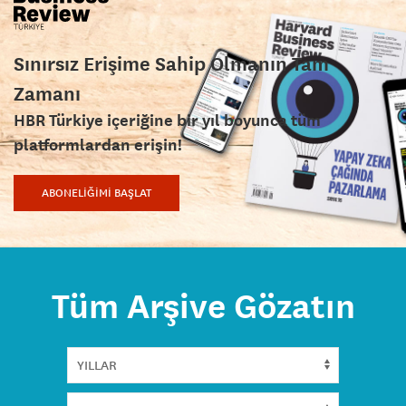
Sınırsız Erişime Sahip Olmanın Tam
Zamanı
HBR Türkiye içeriğine bir yıl boyunca tüm
platformlardan erişin!
ABONELİĞİMİ BAŞLAT
Tüm Arşive Gözatın