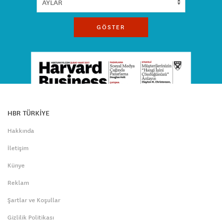
GÖSTER
HBR TÜRKİYE
Hakkında
İletişim
Künye
Reklam
Şartlar ve Koşullar
Gizlilik Politikası