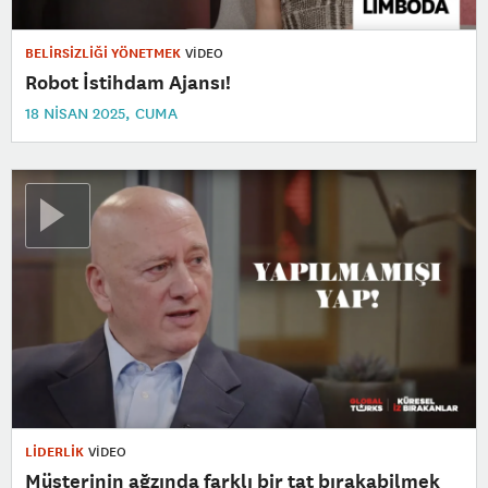
BELİRSİZLİĞİ YÖNETMEK
VİDEO
Robot İstihdam Ajansı!
18 NISAN 2025, CUMA
LİDERLİK
VİDEO
Müşterinin ağzında farklı bir tat bırakabilmek