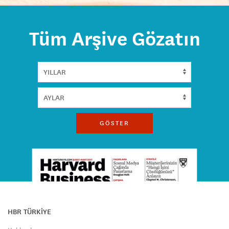
Tüm Arşive Gözatın
GÖSTER
HBR TÜRKİYE