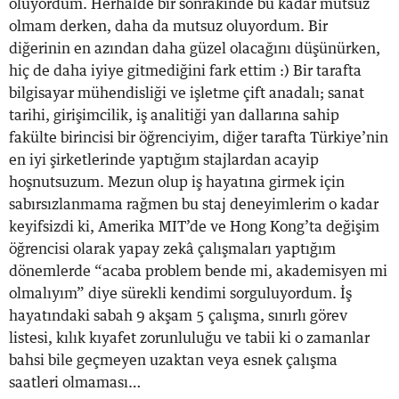
oluyordum. Herhalde bir sonrakinde bu kadar mutsuz
olmam derken, daha da mutsuz oluyordum. Bir
diğerinin en azından daha güzel olacağını düşünürken,
hiç de daha iyiye gitmediğini fark ettim :) Bir tarafta
bilgisayar mühendisliği ve işletme çift anadalı; sanat
tarihi, girişimcilik, iş analitiği yan dallarına sahip
fakülte birincisi bir öğrenciyim, diğer tarafta Türkiye’nin
en iyi şirketlerinde yaptığım stajlardan acayip
hoşnutsuzum. Mezun olup iş hayatına girmek için
sabırsızlanmama rağmen bu staj deneyimlerim o kadar
keyifsizdi ki, Amerika MIT’de ve Hong Kong’ta değişim
öğrencisi olarak yapay zekâ çalışmaları yaptığım
dönemlerde “acaba problem bende mi, akademisyen mi
olmalıyım” diye sürekli kendimi sorguluyordum. İş
hayatındaki sabah 9 akşam 5 çalışma, sınırlı görev
listesi, kılık kıyafet zorunluluğu ve tabii ki o zamanlar
bahsi bile geçmeyen uzaktan veya esnek çalışma
saatleri olmaması…