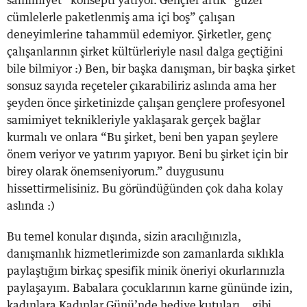
samimiyet” konsepti yatıyor. Gençler artık “güzel
cümlelerle paketlenmiş ama içi boş” çalışan
deneyimlerine tahammül edemiyor. Şirketler, genç
çalışanlarının şirket kültürleriyle nasıl dalga geçtiğini
bile bilmiyor :) Ben, bir başka danışman, bir başka şirket
sonsuz sayıda reçeteler çıkarabiliriz aslında ama her
şeyden önce şirketinizde çalışan gençlere profesyonel
samimiyet teknikleriyle yaklaşarak gerçek bağlar
kurmalı ve onlara “Bu şirket, beni ben yapan şeylere
önem veriyor ve yatırım yapıyor. Beni bu şirket için bir
birey olarak önemseniyorum.” duygusunu
hissettirmelisiniz. Bu göründüğünden çok daha kolay
aslında :)
Bu temel konular dışında, sizin aracılığınızla,
danışmanlık hizmetlerimizde son zamanlarda sıklıkla
paylaştığım birkaç spesifik minik öneriyi okurlarınızla
paylaşayım. Babalara çocuklarının karne gününde izin,
kadınlara Kadınlar Günü’nde hediye kutuları… gibi