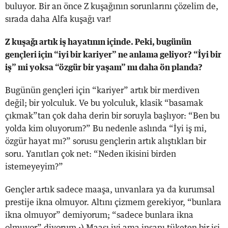
buluyor. Bir an önce Z kuşağının sorunlarını çözelim de,
sırada daha Alfa kuşağı var!
Z kuşağı artık iş hayatının içinde. Peki, bugünün
gençleri için “iyi bir kariyer” ne anlama geliyor? “İyi bir
iş” mi yoksa “özgür bir yaşam” mı daha ön planda?
Bugünün gençleri için “kariyer” artık bir merdiven
değil; bir yolculuk. Ve bu yolculuk, klasik “basamak
çıkmak”tan çok daha derin bir soruyla başlıyor: “Ben bu
yolda kim oluyorum?” Bu nedenle aslında “İyi iş mi,
özgür hayat mı?” sorusu gençlerin artık alıştıkları bir
soru. Yanıtları çok net: “Neden ikisini birden
istemeyeyim?”
Gençler artık sadece maaşa, unvanlara ya da kurumsal
prestije ikna olmuyor. Altını çizmem gerekiyor, “bunlara
ikna olmuyor” demiyorum; “sadece bunlara ikna
olmuyor” diyorum :) Maaşı iyi ama insanı tüketen bir işi