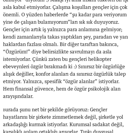
asla kabul etmiyorlar. Çalışma koşulları gençler için çok
önemli. O yüzden haberlerde “şu kadar para veriyorum
yine de çalışan bulamıyorum”ları sık sık duyuyoruz.
Gençler için artık iş yalnızca para anlamına gelmiyor;
kendi zamanlarıyla takas yaptıkları şey, paradan ve yan
haklardan fazlası olmalı. Bir diğer taraftan bakınca,
“Özgürüm!” diye belirsizlikte savrulmayı da asla
istemiyorlar. Çünkü zaten bu gençleri helikopter
ebeveynleri özgür bırakmadı ki :) Sınırsız bir özgürlüğe
alışık değiller, konfor alanları da sınırsız özgürlük talep
etmiyor. Yalnızca, spesifik “özgür alanlar” istiyorlar.
Hem finansal güvence, hem de özgür psikolojik alan
arayışındalar.
urada şunu net bir şekilde görüyoruz: Gençler
B
hayatlarını bir şirkete zimmetlemek değil, şirketle yol
arkadaşlığı kurmak istiyorlar. Kurumsal sadakat değil,
karşılıklı anlam ortaklığı arıyorlar. Tıpkı duygusal