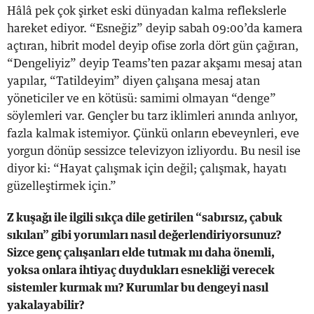
Hâlâ pek çok şirket eski dünyadan kalma reflekslerle
hareket ediyor. “Esneğiz” deyip sabah 09:00’da kamera
açtıran, hibrit model deyip ofise zorla dört gün çağıran,
“Dengeliyiz” deyip Teams’ten pazar akşamı mesaj atan
yapılar, “Tatildeyim” diyen çalışana mesaj atan
yöneticiler ve en kötüsü: samimi olmayan “denge”
söylemleri var. Gençler bu tarz iklimleri anında anlıyor,
fazla kalmak istemiyor. Çünkü onların ebeveynleri, eve
yorgun dönüp sessizce televizyon izliyordu. Bu nesil ise
diyor ki: “Hayat çalışmak için değil; çalışmak, hayatı
güzelleştirmek için.”
Z kuşağı ile ilgili sıkça dile getirilen “sabırsız, çabuk
sıkılan” gibi yorumları nasıl değerlendiriyorsunuz?
Sizce genç çalışanları elde tutmak mı daha önemli,
yoksa onlara ihtiyaç duydukları esnekliği verecek
sistemler kurmak mı? Kurumlar bu dengeyi nasıl
yakalayabilir?