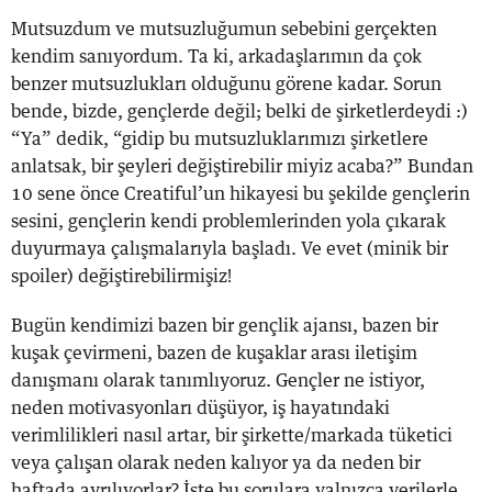
Mutsuzdum ve mutsuzluğumun sebebini gerçekten
kendim sanıyordum. Ta ki, arkadaşlarımın da çok
benzer mutsuzlukları olduğunu görene kadar. Sorun
bende, bizde, gençlerde değil; belki de şirketlerdeydi :)
“Ya” dedik, “gidip bu mutsuzluklarımızı şirketlere
anlatsak, bir şeyleri değiştirebilir miyiz acaba?” Bundan
10 sene önce Creatiful’un hikayesi bu şekilde gençlerin
sesini, gençlerin kendi problemlerinden yola çıkarak
duyurmaya çalışmalarıyla başladı. Ve evet (minik bir
spoiler) değiştirebilirmişiz!
Bugün kendimizi bazen bir gençlik ajansı, bazen bir
kuşak çevirmeni, bazen de kuşaklar arası iletişim
danışmanı olarak tanımlıyoruz. Gençler ne istiyor,
neden motivasyonları düşüyor, iş hayatındaki
verimlilikleri nasıl artar, bir şirkette/markada tüketici
veya çalışan olarak neden kalıyor ya da neden bir
haftada ayrılıyorlar? İşte bu sorulara yalnızca verilerle