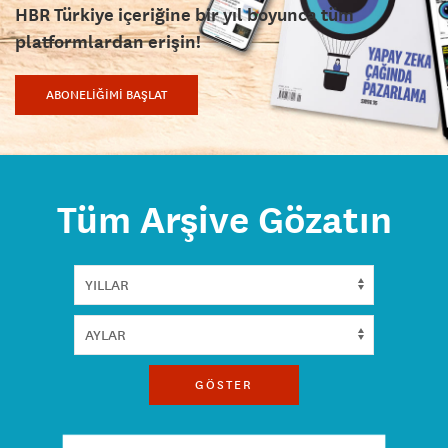
HBR Türkiye içeriğine bir yıl boyunca tüm
platformlardan erişin!
ABONELİĞİMİ BAŞLAT
Tüm Arşive Gözatın
GÖSTER