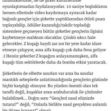
dinamiklerinde, ne de şirket kültürlerinde
oyunlaştırmadan faydalanıyorlar. 10 saniye boşluklarını
hemen ellerinde video kaydırmaya ayıracak kadar
bağımlı gençler için şirkette yaptıklarından ötürü puan
toplayabilip, ödüller kazandığı/takdir topladığı
sistemlere geçmeyen bütün şirketler gençlerin ilgisini
kaybetmeye mahkum olacaklar. Çünkü sıkıcı hale
gelecekler. Z kuşağı haydi zar zor bir yere kadar idare
etmeye çalışıyor, ama alfa kuşağı çok daha fena geliyor
:) Henüz şirketler Z kuşağını anlayamamışken, alfa
kuşağı tüm sektörlerde daha da bomba etkisi yaratacak.
Şirketlerin de elbette sınırları var ama bu sınırlar
mantıklı sebeplerle anlatılmadığında gençlerin gözünde
hiçbir karşılığı olmuyor. Bu yüzden önemli olan tek
taraflı değil, kuşaklar arası arabuluculuk ile çözümler
bulabilmek… Doğru soru “Gençleri nasıl elimizde
tutarız?” değil; “Onlarla birlikte nasıl gerçekten anlamlı
bir düzen kurarız?” olmalı.