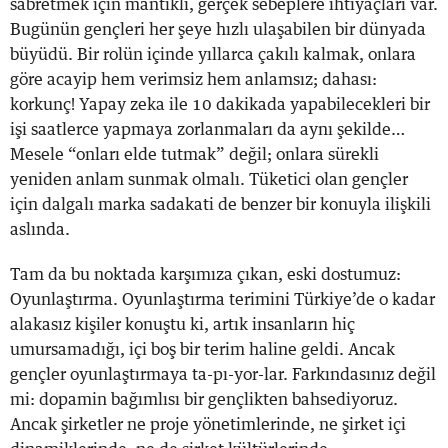
sabretmek için mantıklı, gerçek sebeplere ihtiyaçları var.
Bugünün gençleri her şeye hızlı ulaşabilen bir dünyada
büyüdü. Bir rolün içinde yıllarca çakılı kalmak, onlara
göre acayip hem verimsiz hem anlamsız; dahası:
korkunç! Yapay zeka ile 10 dakikada yapabilecekleri bir
işi saatlerce yapmaya zorlanmaları da aynı şekilde…
Mesele “onları elde tutmak” değil; onlara sürekli
yeniden anlam sunmak olmalı. Tüketici olan gençler
için dalgalı marka sadakati de benzer bir konuyla ilişkili
aslında.
Tam da bu noktada karşımıza çıkan, eski dostumuz:
Oyunlaştırma. Oyunlaştırma terimini Türkiye’de o kadar
alakasız kişiler konuştu ki, artık insanların hiç
umursamadığı, içi boş bir terim haline geldi. Ancak
gençler oyunlaştırmaya ta-pı-yor-lar. Farkındasınız değil
mi: dopamin bağımlısı bir gençlikten bahsediyoruz.
Ancak şirketler ne proje yönetimlerinde, ne şirket içi