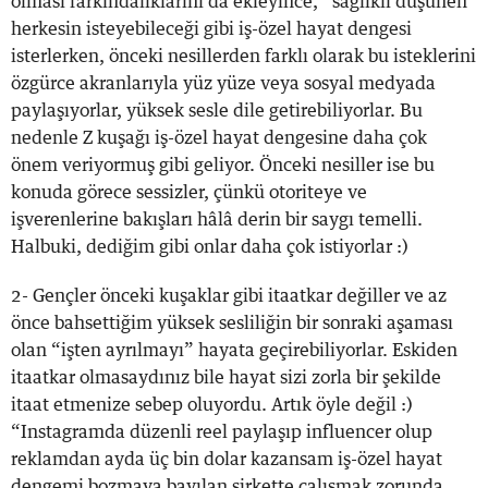
olması farkındalıklarını da ekleyince, “sağlıklı düşünen”
herkesin isteyebileceği gibi iş-özel hayat dengesi
isterlerken, önceki nesillerden farklı olarak bu isteklerini
özgürce akranlarıyla yüz yüze veya sosyal medyada
paylaşıyorlar, yüksek sesle dile getirebiliyorlar. Bu
nedenle Z kuşağı iş-özel hayat dengesine daha çok
önem veriyormuş gibi geliyor. Önceki nesiller ise bu
konuda görece sessizler, çünkü otoriteye ve
işverenlerine bakışları hâlâ derin bir saygı temelli.
Halbuki, dediğim gibi onlar daha çok istiyorlar :)
2- Gençler önceki kuşaklar gibi itaatkar değiller ve az
önce bahsettiğim yüksek sesliliğin bir sonraki aşaması
olan “işten ayrılmayı” hayata geçirebiliyorlar. Eskiden
itaatkar olmasaydınız bile hayat sizi zorla bir şekilde
itaat etmenize sebep oluyordu. Artık öyle değil :)
“Instagramda düzenli reel paylaşıp influencer olup
reklamdan ayda üç bin dolar kazansam iş-özel hayat
dengemi bozmaya bayılan şirkette çalışmak zorunda