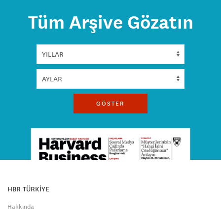
Tüm Arşive Gözatın
GÖSTER
HBR TÜRKİYE
Hakkında