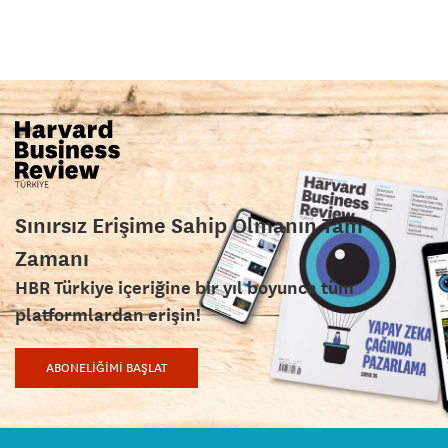
Sınırsız Erişime Sahip Olmanın Tam
Zamanı
HBR Türkiye içeriğine bir yıl boyunca tüm
platformlardan erişin!
ABONELİĞİMİ BAŞLAT