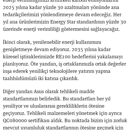
enerji verimliliğimizi artırırken karbon emisyonlarını
2025 yılına kadar yüzde 30 azaltmaları yönünde ana
tedarikçilerimizi yönlendirmeye devam edeceğiz. Her
yıl ana ürünlerimizin Energy Star standardının yüzde 30
üzerinde enerji verimliliği göstermesini sağlayacağız.
İkinci olarak, yenilenebilir enerji kullanımını
genişletmeye devam ediyoruz. 2035 yılına kadar
küresel iştiraklerimizde RE100 hedeflerini yakalamayı
planlıyoruz. Öte yandan, iş ortaklarımızla ortak değerler
inşa ederek yenilikçi teknolojilere yatırım yapma
taahhüdümüzü iki katına çıkardık.
Diğer yandan Asus olarak tehlikeli madde
standartlarımızı belirledik. Bu standartları her yıl
yeniliyor ve uluslararası gerekliliklerin ötesine
geçiyoruz. Tehlikeli malzemeleri yönetmek için ayrıca
QC080000 sertifikası aldık. Bu noktada bizim için zorluk
mevcut uyumluluk standartlarının ötesine geçmek için