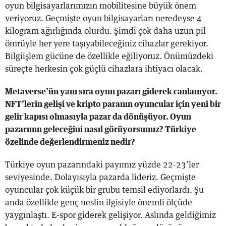
oyun bilgisayarlarımızın mobilitesine büyük önem
veriyoruz. Geçmişte oyun bilgisayarları neredeyse 4
kilogram ağırlığında olurdu. Şimdi çok daha uzun pil
ömrüyle her yere taşıyabileceğiniz cihazlar gerekiyor.
Bilgiişlem gücüne de özellikle eğiliyoruz. Önümüzdeki
süreçte herkesin çok güçlü cihazlara ihtiyacı olacak.
Metaverse’ün yanı sıra oyun pazarı giderek canlanıyor.
NFT’lerin gelişi ve kripto paranın oyuncular için yeni bir
gelir kapısı olmasıyla pazar da dönüşüyor. Oyun
pazarının geleceğini nasıl görüyorsunuz? Türkiye
özelinde değerlendirmeniz nedir?
Türkiye oyun pazarındaki payımız yüzde 22-23’ler
seviyesinde. Dolayısıyla pazarda lideriz. Geçmişte
oyuncular çok küçük bir grubu temsil ediyorlardı. Şu
anda özellikle genç neslin ilgisiyle önemli ölçüde
yaygınlaştı. E-spor giderek gelişiyor. Aslında geldiğimiz