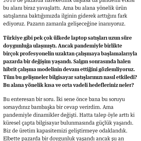
2018’de pazarda hareketlilik başlasa da pandemi etkisi
bu alanı biraz yavaşlattı. Ama bu alana yönelik ürün
satışlarına baktığımızda ilginin giderek arttığını fark
ediyoruz. Pazarın zamanla gelişeceğine inanıyoruz.
Türkiye gibi pek çok ülkede laptop satışları uzun süre
doygunluğa ulaşmıştı. Ancak pandemiyle birlikte
birçok profesyonelin uzaktan çalışmaya başlamalarıyla
pazarda bir değişim yaşandı. Salgın sonrasında halen
hibrit çalışma modelinin devam ettiğini gözlemliyoruz.
Tüm bu gelişmeler bilgisayar satışlarınızı nasıl etkiledi?
Bu alana yönelik kısa ve orta vadeli hedefleriniz neler?
Bu enteresan bir soru. İki sene önce bana bu soruyu
sorsaydınız bambaşka bir cevap verirdim. Ama
pandemiyle dinamikler değişti. Hatta talep öyle arttı ki
küresel çapta bilgisayar bulunmasında güçlük yaşandı.
Biz de üretim kapasitemizi geliştirmeye odaklandık.
Elbette pazarda bir doygunluk yaşandı ancak şu an