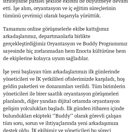
stratejisine paralel şekilde ekibini de büyütmeye devam
etti. İşe alım, oryantasyon ve iç eğitim süreçlerinin
tümünü çevrimiçi olarak başarıyla yürüttük.
Tamamını online görüşmelerle ekibe kattığımız
arkadaşlarımız, departmanlarla birlikte
gerçekleştirdiğimiz Oryantasyon ve Buddy Programımız
sayesinde hiç zorlanmadan hem Enocta kültürüne hem
de ekiplerine kolayca uyum sağladılar.
İşe yeni başlayan tüm arkadaşlarımızı ilk günlerinde
yöneticileri ve İK yetkilileri ofislerimizde karşıladı, hoş
geldin paketleri ve donanımları verildi. Tüm birimlerin
yöneticileri ile birer saatlik oryantasyon görüşmeleri
planlandı, diğer yandan dijital ortamda oryantasyon
gelişim yolculukları başladı. İlk günden itibaren içinde
bulundukları ekipteki ‘’Buddy’’ olarak görevli çalışan
tüm soru, sorun ve ihtiyaçlarında yeni arkadaşımıza
destek oldu. İK ekibimiz ve yöneticileri bu süreci