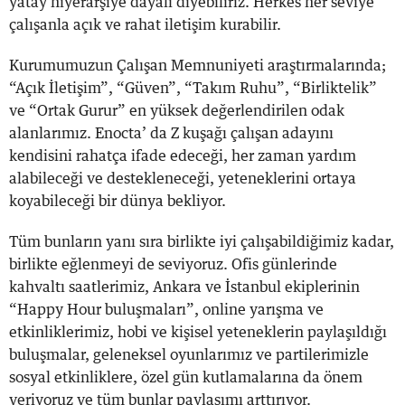
yatay hiyerarşiye dayalı diyebiliriz. Herkes her seviye
çalışanla açık ve rahat iletişim kurabilir.
Kurumumuzun Çalışan Memnuniyeti araştırmalarında;
“Açık İletişim”, “Güven”, “Takım Ruhu”, “Birliktelik”
ve “Ortak Gurur” en yüksek değerlendirilen odak
alanlarımız. Enocta’ da Z kuşağı çalışan adayını
kendisini rahatça ifade edeceği, her zaman yardım
alabileceği ve destekleneceği, yeteneklerini ortaya
koyabileceği bir dünya bekliyor.
Tüm bunların yanı sıra birlikte iyi çalışabildiğimiz kadar,
birlikte eğlenmeyi de seviyoruz. Ofis günlerinde
kahvaltı saatlerimiz, Ankara ve İstanbul ekiplerinin
“Happy Hour buluşmaları”, online yarışma ve
etkinliklerimiz, hobi ve kişisel yeteneklerin paylaşıldığı
buluşmalar, geleneksel oyunlarımız ve partilerimizle
sosyal etkinliklere, özel gün kutlamalarına da önem
veriyoruz ve tüm bunlar paylaşımı arttırıyor.