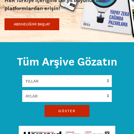
HBR Türkiye içeriğine bir yıl boyunca tüm
platformlardan erişin!
ABONELİĞİMİ BAŞLAT
Tüm Arşive Gözatın
GÖSTER