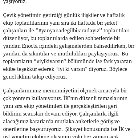
yaşıyoruz.
Çevik yönetimin getirdiği günlük ilişkiler ve haftalık
ekip toplantılarının yanı sıra iki haftada bir şirket
çalışanları ile ‘’#yanyanadeğilbiraradayız’’ toplantıları
düzenliyor, bu toplantılarda edilen sohbetlerde bir
yandan Enocta içindeki gelişmelerden bahsedilirken, bir
yandan da sıkıntılar ve mutlulukları paylaşıyoruz. Bu
toplantıların ‘’#iyikivarsın’’ bölümünde ise fark yaratan
ekibe teşekkür ederek “iyi ki varsın” diyoruz. Böylece
genel iklimi takip ediyoruz.
Çalışanlarımınız memnuniyetini ölçmek amacıyla bir
çok yöntem kullanıyoruz. İK’nın düzenli temaslarının
yanı sıra ekip yönetimleri ile gerçekleştirilen geri
bildirim seansları devam ediyor. Çalışanlarla ilgili
alacağımız kararlarda mutlaka anketlerle görüş ve
önerilerine başvuruyoruz. Şikayet konusunda ise İK ve
üst yönetim ekibine ulaşımın yolu her zaman açık,