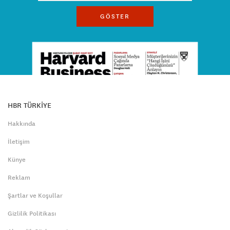
GÖSTER
HBR TÜRKİYE
Hakkında
İletişim
Künye
Reklam
Şartlar ve Koşullar
Gizlilik Politikası