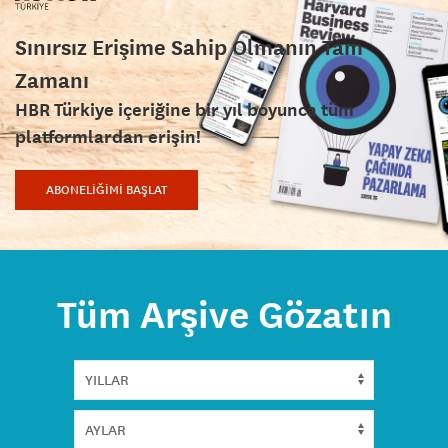
Sınırsız Erişime Sahip Olmanın Tam
Zamanı
HBR Türkiye içeriğine bir yıl boyunca tüm
platformlardan erişin!
ABONELİĞİMİ BAŞLAT
Tüm Arşive Gözatın