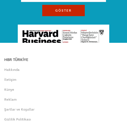
GÖSTER
HBR TÜRKİYE
Hakkında
İletişim
Künye
Reklam
Şartlar ve Koşullar
Gizlilik Politikası