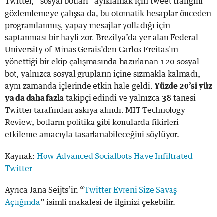
Twitter, “sosyal botları” ayıklamak için tweet trafiğini
gözlemlemeye çalışsa da, bu otomatik hesaplar önceden
programlanmış, yapay mesajlar yolladığı için
saptanması bir hayli zor. Brezilya’da yer alan Federal
University of Minas Gerais’den Carlos Freitas’ın
yönettiği bir ekip çalışmasında hazırlanan 120 sosyal
bot, yalnızca sosyal grupların içine sızmakla kalmadı,
aynı zamanda içlerinde etkin hale geldi.
Yüzde 20’si yüz
ya da daha fazla
takipçi edindi ve yalnızca
38
tanesi
Twitter tarafından askıya alındı. MIT Technology
Review, botların politika gibi konularda fikirleri
etkileme amacıyla tasarlanabileceğini söylüyor.
Kaynak:
How Advanced Socialbots Have Infiltrated
Twitter
Ayrıca Jana Seijts’in “
Twitter Evreni Size Savaş
Açtığında
” isimli makalesi de ilginizi çekebilir.