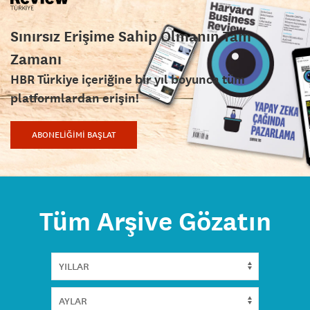
Sınırsız Erişime Sahip Olmanın Tam
Zamanı
HBR Türkiye içeriğine bir yıl boyunca tüm
platformlardan erişin!
ABONELİĞİMİ BAŞLAT
Tüm Arşive Gözatın