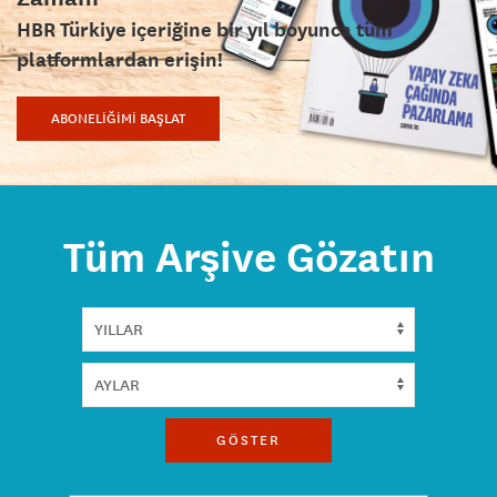
HBR Türkiye içeriğine bir yıl boyunca tüm
platformlardan erişin!
ABONELİĞİMİ BAŞLAT
Tüm Arşive Gözatın
GÖSTER