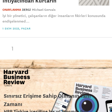
İhtiyacından Kurtarın
ONAYLANMA
DERGI
Michael Gervais
İyi bir yönetici, çalışanların diğer insanların fikirleri konusunda
endişelenmed...
1 EKIM 2023, PAZAR
1
Sınırsız Erişime Sahip Olmanın Tam
Zamanı
HBR Türkiye içeriğine bir yıl boyunca tüm