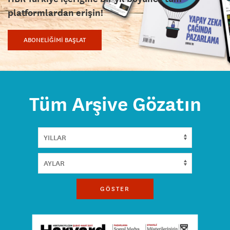
platformlardan erişin!
ABONELİĞİMİ BAŞLAT
Tüm Arşive Gözatın
GÖSTER