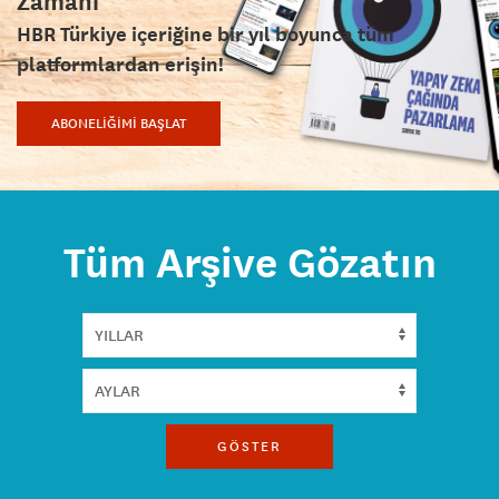
Zamanı
HBR Türkiye içeriğine bir yıl boyunca tüm
platformlardan erişin!
ABONELİĞİMİ BAŞLAT
Tüm Arşive Gözatın
GÖSTER