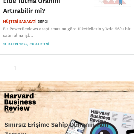
Elde Tutma Oranını
Artırabilir mi?
MÜŞTERİ SADAKATİ
DERGI
Bir PowerReviews araştırmasına göre tüketicilerin yüzde 96’sı bir
satın alma işl...
31 MAYIS 2025, CUMARTESI
1
Sınırsız Erişime Sahip Olmanın Tam