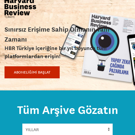
Sınırsız Erişime Sahip Olmanın Tam
Zamanı
HBR Türkiye içeriğine bir yıl boyunca tüm
platformlardan erişin!
ABONELİĞİMİ BAŞLAT
Tüm Arşive Gözatın