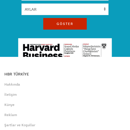
GÖSTER
HBR TÜRKİYE
Hakkında
İletişim
Künye
Reklam
Şartlar ve Koşullar