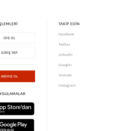
İŞLEMLERİ
TAKİP EDİN
Facebook
ÜYE OL
Twitter
GIRIŞ YAP
LinkedIn
Google+
Youtube
ABONE OL
Instagram
UYGULAMALAR