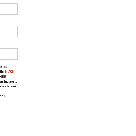
e ait
ile
KVKK
 HBR
an hizmet,
elektronik
aman