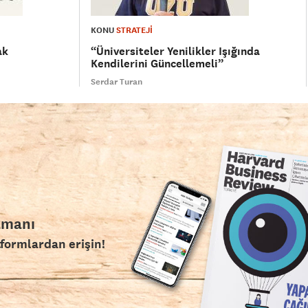
KONU
STRATEJİ
ak
“Üniversiteler Yenilikler Işığında
Kendilerini Güncellemeli”
Serdar Turan
amanı
tformlardan erişin!