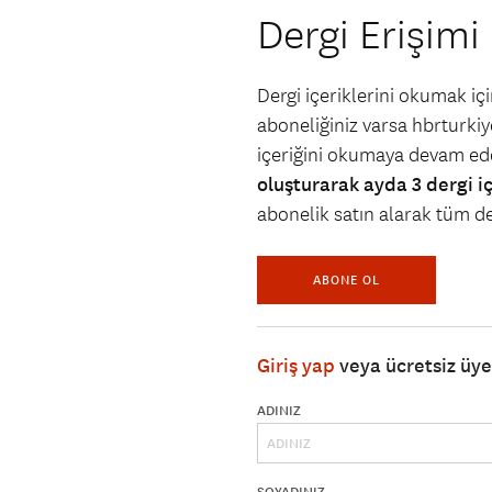
Dergi Erişimi
Dergi içeriklerini okumak i
aboneliğiniz varsa hbrturkiye
içeriğini okumaya devam ede
oluşturarak ayda 3 dergi i
abonelik satın alarak tüm der
ABONE OL
Giriş yap
veya ücretsiz üy
ADINIZ