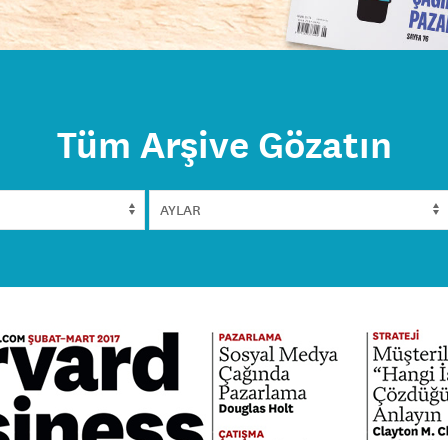
Tüm Arşive Gözatın