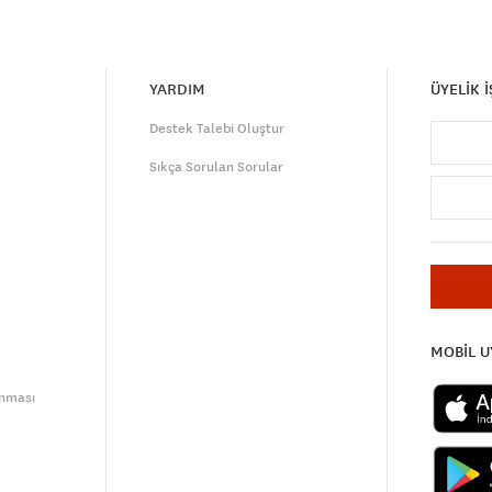
YARDIM
ÜYELİK 
Destek Talebi Oluştur
Sıkça Sorulan Sorular
MOBİL 
unması