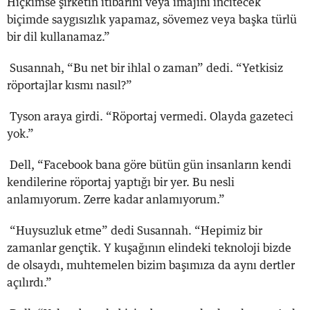
Hiçkimse şirketin itibarını veya imajını incitecek
biçimde saygısızlık yapamaz, sövemez veya başka türlü
bir dil kullanamaz.”
Susannah, “Bu net bir ihlal o zaman” dedi. “Yetkisiz
röportajlar kısmı nasıl?”
Tyson araya girdi. “Röportaj vermedi. Olayda gazeteci
yok.”
Dell, “Facebook bana göre bütün gün insanların kendi
kendilerine röportaj yaptığı bir yer. Bu nesli
anlamıyorum. Zerre kadar anlamıyorum.”
“Huysuzluk etme” dedi Susannah. “Hepimiz bir
zamanlar gençtik. Y kuşağının elindeki teknoloji bizde
de olsaydı, muhtemelen bizim başımıza da aynı dertler
açılırdı.”