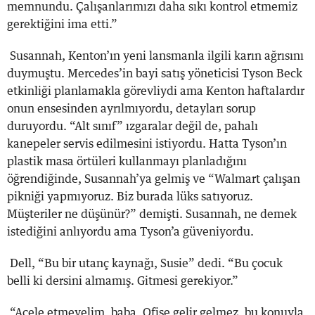
memnundu. Çalışanlarımızı daha sıkı kontrol etmemiz
gerektiğini ima etti.”
Susannah, Kenton’ın yeni lansmanla ilgili karın ağrısını
duymuştu. Mercedes’in bayi satış yöneticisi Tyson Beck
etkinliği planlamakla görevliydi ama Kenton haftalardır
onun ensesinden ayrılmıyordu, detayları sorup
duruyordu. “Alt sınıf” ızgaralar değil de, pahalı
kanepeler servis edilmesini istiyordu. Hatta Tyson’ın
plastik masa örtüleri kullanmayı planladığını
öğrendiğinde, Susannah’ya gelmiş ve “Walmart çalışan
pikniği yapmıyoruz. Biz burada lüks satıyoruz.
Müşteriler ne düşünür?” demişti. Susannah, ne demek
istediğini anlıyordu ama Tyson’a güveniyordu.
Dell, “Bu bir utanç kaynağı, Susie” dedi. “Bu çocuk
belli ki dersini almamış. Gitmesi gerekiyor.”
“Acele etmeyelim, baba. Ofise gelir gelmez, bu konuyla