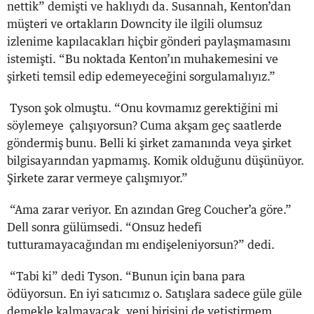
nettik” demişti ve haklıydı da. Susannah, Kenton’dan
müşteri ve ortakların Downcity ile ilgili olumsuz
izlenime kapılacakları hiçbir gönderi paylaşmamasını
istemişti. “Bu noktada Kenton’ın muhakemesini ve
şirketi temsil edip edemeyeceğini sorgulamalıyız.”
Tyson şok olmuştu. “Onu kovmamız gerektiğini mi
söylemeye çalışıyorsun? Cuma akşam geç saatlerde
göndermiş bunu. Belli ki şirket zamanında veya şirket
bilgisayarından yapmamış. Komik olduğunu düşünüyor.
Şirkete zarar vermeye çalışmıyor.”
“Ama zarar veriyor. En azından Greg Coucher’a göre.”
Dell sonra gülümsedi. “Onsuz hedefi
tutturamayacağından mı endişeleniyorsun?” dedi.
“Tabi ki” dedi Tyson. “Bunun için bana para
ödüyorsun. En iyi satıcımız o. Satışlara sadece güle güle
demekle kalmayacak, yeni birisini de yetiştirmem