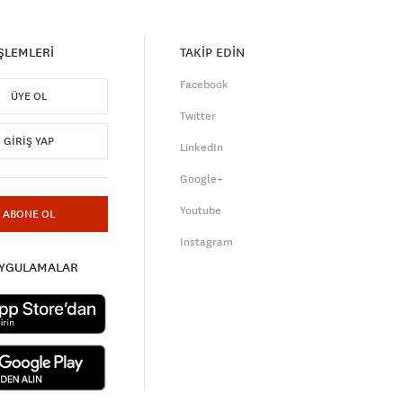
İŞLEMLERİ
TAKİP EDİN
Facebook
ÜYE OL
Twitter
GIRIŞ YAP
LinkedIn
Google+
Youtube
ABONE OL
Instagram
UYGULAMALAR