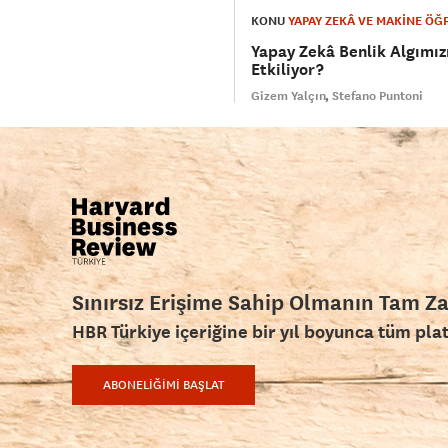
KONU
YAPAY ZEKÂ VE MAKİNE ÖĞ
Yapay Zekâ Benlik Algımız
Etkiliyor?
Gizem Yalçın
Stefano Puntoni
Sınırsız Erişime Sahip Olmanın Tam Z
HBR Türkiye içeriğine bir yıl boyunca tüm pla
ABONELİĞİMİ BAŞLAT