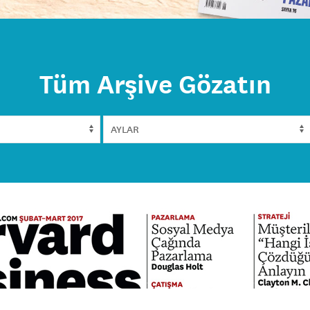
Tüm Arşive Gözatın