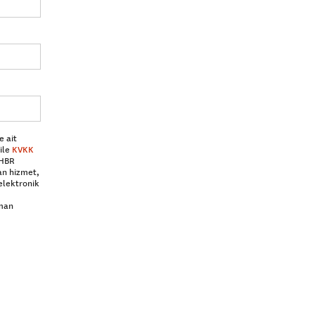
e ait
ile
KVKK
 HBR
an hizmet,
elektronik
aman