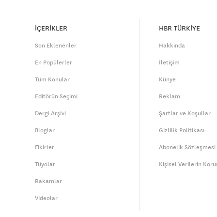
İÇERİKLER
HBR TÜRKİYE
Son Eklenenler
Hakkında
En Popülerler
İletişim
Tüm Konular
Künye
Editörün Seçimi
Reklam
Dergi Arşivi
Şartlar ve Koşullar
Bloglar
Gizlilik Politikası
Fikirler
Abonelik Sözleşmesi
Tüyolar
Kişisel Verilerin Kor
Rakamlar
Videolar