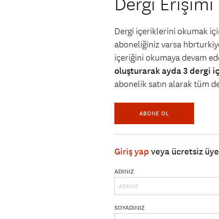
Dergi Erişimi
Dergi içeriklerini okumak i
aboneliğiniz varsa hbrturkiye
içeriğini okumaya devam ede
oluşturarak ayda 3 dergi i
abonelik satın alarak tüm der
ABONE OL
Giriş yap
veya ücretsiz üy
ADINIZ
SOYADINIZ