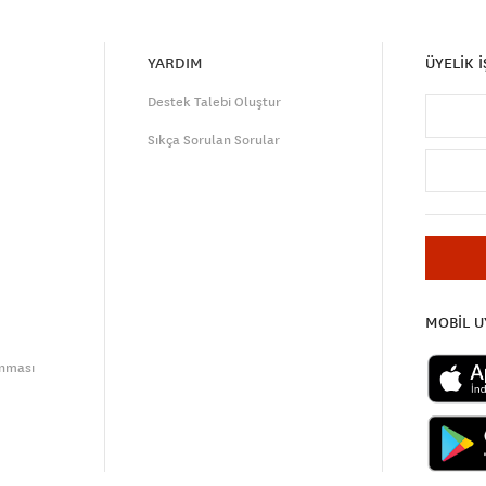
YARDIM
ÜYELİK 
Destek Talebi Oluştur
Sıkça Sorulan Sorular
MOBİL 
unması