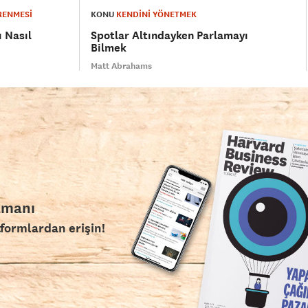
RENMESİ
KONU
KENDİNİ YÖNETMEK
ı Nasıl
Spotlar Altındayken Parlamayı
Bilmek
Matt Abrahams
amanı
tformlardan erişin!